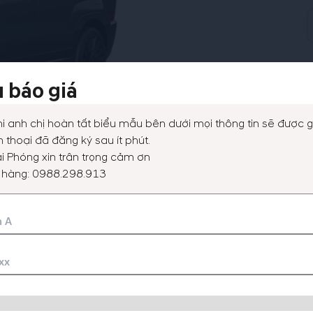
 báo giá
i anh chị hoàn tất biểu mẫu bên dưới mọi thông tin sẽ được g
 thoại đã đăng ký sau ít phút.
i Phóng xin trân trọng cảm ơn
 hàng:
0988.298.913
vấn
0988298913