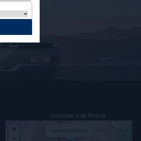
Hyundai Giải Phóng
×
+
Hyundai Giải Phóng
−