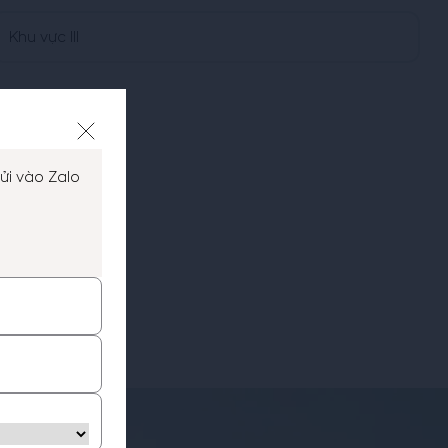
Khu vực III
ửi vào Zalo