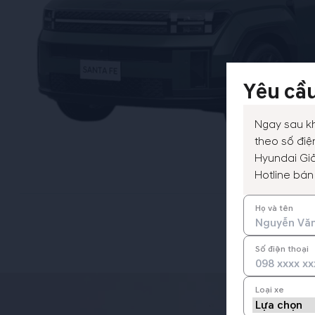
Yêu cầu
Ngay sau kh
theo số điện
Hyundai Giả
Hotline bán
Họ và tên
Hotline tư 
Số điện thoại
Loại xe