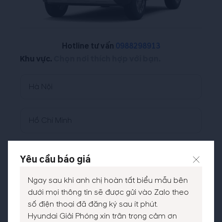
Hotline tư vấn
0988298913
Khu vực.
Chọn nơi thích hợp với bạn.
Hà Nội
Hồ Chí Minh
Khu vực II
Yêu cầu báo giá
Ngay sau khi anh chị hoàn tất biểu mẫu bên
Khu vực III
dưới mọi thông tin sẽ được gửi vào Zalo theo
số điện thoại đã đăng ký sau ít phút.
Hyundai Giải Phóng xin trân trọng cảm ơn