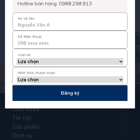
Hotline bán hàng:
0988.298.913
Hyundai Giải Phóng
Họ và tên
ĐẠI LÝ ỦY QUYỀN TRỰC TIẾP BỞI TC MOTOR
PHÂN PHỐI XE HYUNDAI CHÍNH HÃNG TẠI VIỆT
Số điện thoại
NAM
Loại xe
Hotline Bán Hàng:
0988.298.913
Hình thức thanh toán
Hotline Bảo Hiểm:
0988.298.913
Đăng ký
Giới thiệu
Tin tức
Sản phẩm
Dịch vụ