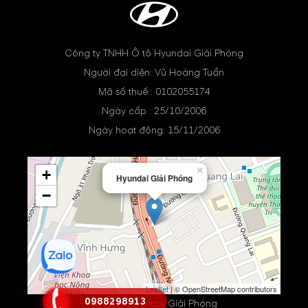
Công ty TNHH Ô tô Hyundai Giải Phóng
Người đại diện: Vũ Hoàng Tuấn
Mã số thuế : 0102055174
Ngày cấp : 25/10/2006
Ngày hoạt động: 15/11/2006
×
+
Hyundai Giải Phóng
−
Leaflet
| © OpenStreetMap contributors
0988298913
ⓒ 2024 Hyundai Giải Phóng