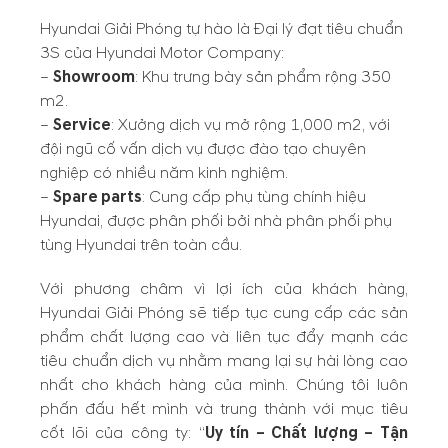
Hyundai Giải Phóng tự hào là Đại lý đạt tiêu chuẩn
3S của Hyundai Motor Company:
–
Showroom
: Khu trưng bày sản phẩm rộng 350
m2.
–
Service
: Xưởng dịch vụ mở rộng 1,000 m2, với
đội ngũ cố vấn dịch vụ được đào tạo chuyên
nghiệp có nhiều năm kinh nghiệm.
–
Spare parts
: Cung cấp phụ tùng chính hiệu
Hyundai, được phân phối bởi nhà phân phối phụ
tùng Hyundai trên toàn cầu.
Với phương châm vì lợi ích của khách hàng,
Hyundai Giải Phóng sẽ tiếp tục cung cấp các sản
phẩm chất lượng cao và liên tục đẩy mạnh các
tiêu chuẩn dịch vụ nhằm mang lại sự hài lòng cao
nhất cho khách hàng của mình. Chúng tôi luôn
phấn đấu hết mình và trung thành với mục tiêu
cốt lõi của công ty: “
Uy tín – Chất lượng – Tận