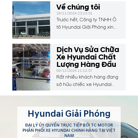
Về chúng tôi
19/11/2024 23:23:51
Trước hết, Công ty TNHH Ô
tô Hyundai Giải Phóng xin
được gửi tới Quý Khách
hàng lời chào trân trọng và
Dịch Vụ Sửa Chữa
lời cảm ơn chân thành về
Xe Hyundai Chất
sự quan tâm của Quý
Lượng Hàng Đầu
Khách hàng đến sản phẩm
của Công ty chúng tôi.
09/12/2024 11:12:57
Rất nhiều khách hàng đang
Hyundai Giải Phóng là Đơn
sở hữu chiếc xe Hyundai
vị chuyên phân phối các
không ít lần đặt ra câu hỏi
sản phẩm, phụ tùng chính
đâu là địa điểm cung cấp
hãng và dịch vụ sau bán
dịch vụ sửa chữa xe
hàng...
Hyundai Giải Phóng
Hyundai chất lượng nhất?
ĐẠI LÝ ỦY QUYỀN TRỰC TIẾP BỞI TC MOTOR
PHÂN PHỐI XE HYUNDAI CHÍNH HÃNG TẠI VIỆT
NAM