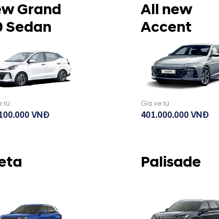
w Grand
All new
0 Sedan
Accent
e từ
Giá xe từ
100.000 VNĐ
401.000.000 VNĐ
eta
Palisade