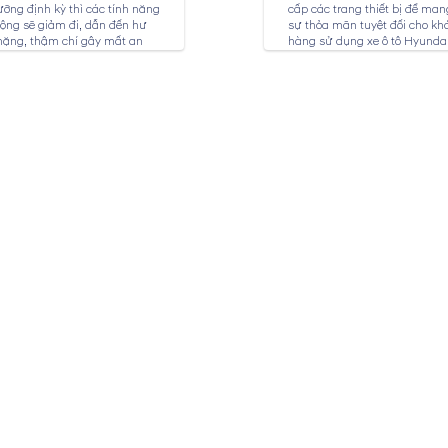
ỡng định kỳ thì các tính năng
cấp các trang thiết bị để mang
ộng sẽ giảm đi, dẫn đến hư
sự thỏa mãn tuyệt đối cho kh
nặng, thậm chí gây mất an
hàng sử dụng xe ô tô Hyundai
ho người sử dụng. Dịch vụ
ỡng xe Hyundai tại...