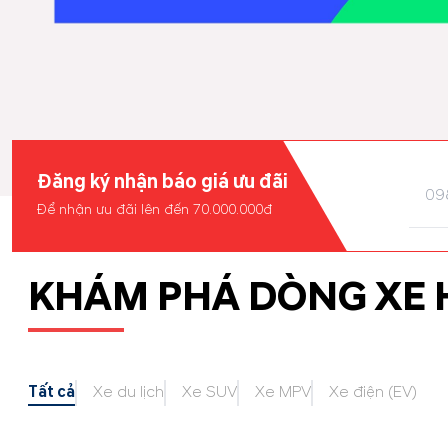
Đăng ký nhận báo giá ưu đãi
Để nhận ưu đãi lên đến 70.000.000đ
KHÁM PHÁ DÒNG XE 
Tất cả
Xe du lịch
Xe SUV
Xe MPV
Xe điện (EV)