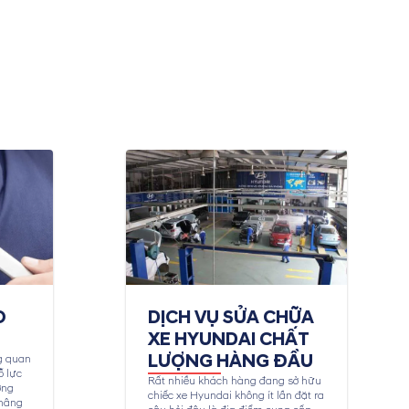
O
DỊCH VỤ SỬA CHỮA
XE HYUNDAI CHẤT
LƯỢNG HÀNG ĐẦU
g quan
ỗ lực
Rất nhiều khách hàng đang sở hữu
ợng
chiếc xe Hyundai không ít lần đặt ra
 nâng