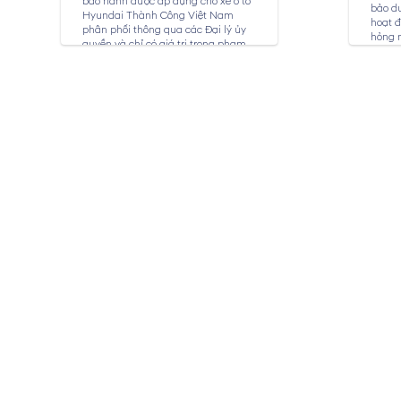
bảo hành được áp dụng cho xe ô tô
bảo dư
Hyundai Thành Công Việt Nam
hoạt đ
phân phối thông qua các Đại lý ủy
hỏng 
quyền và chỉ có giá trị trong phạm
toàn c
vi...
bảo dư