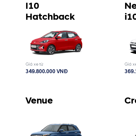
I10
Ne
Hatchback
i1
Giá xe từ
Giá x
349.800.000 VNĐ
369.
Venue
Cr