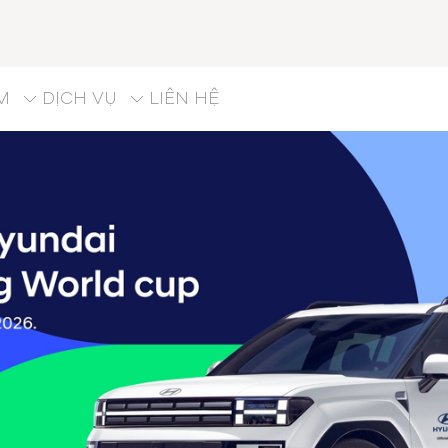
M
DỊCH VỤ
LIÊN HỆ