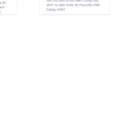
câu hỏi đâu là địa điểm cung cấp
 lại
dịch vụ sửa chữa xe Hyundai chất
ách
lượng nhất?
.