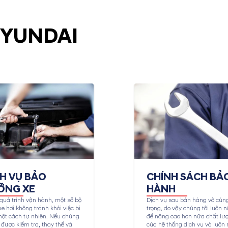
HYUNDAI
CH VỤ BẢO
CHÍNH SÁCH BẢ
ỠNG XE
HÀNH
quá trình vận hành, một số bộ
Dịch vụ sau bán hàng vô cùn
e hơi không tránh khỏi việc bị
trọng, do vậy chúng tôi luôn n
ột cách tự nhiên. Nếu chúng
để nâng cao hơn nữa chất lư
được kiểm tra, thay thế và
của hệ thống dịch vụ và luôn