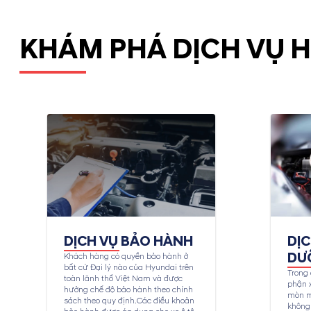
KHÁM PHÁ DỊCH VỤ 
DỊCH VỤ BẢO HÀNH
DỊ
DƯ
Khách hàng có quyền bảo hành ở
bất cứ Đại lý nào của Hyundai trên
Trong 
toàn lãnh thổ Việt Nam và được
phận x
hưởng chế độ bảo hành theo chính
mòn m
sách theo quy định.Các điều khoản
không 