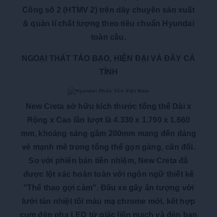
Công số 2 (HTMV 2) trên dây chuyền sản xuất
& quản lí chất lượng theo tiêu chuẩn Hyundai
toàn cầu.
NGOẠI THẤT TÁO BẠO, HIỆN ĐẠI VÀ ĐẦY CÁ
TÍNH
New Creta sở hữu kích thước tổng thể Dài x
Rộng x Cao lần lượt là 4.330 x 1.790 x 1.660
mm, khoảng sáng gầm 200mm mang đến dáng
vẻ mạnh mẽ trong tổng thể gọn gàng, cân đối.
So với phiên bản tiền nhiệm, New Creta đã
được lột xác hoàn toàn với ngôn ngữ thiết kế
"Thể thao gợi cảm". Đầu xe gây ấn tượng với
lưới tản nhiệt tối màu mạ chrome mới, kết hợp
cụm đèn pha LED tứ giác liền mạch và đèn ban