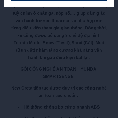
Sport (thể thao), Smart (thông minh) với những
tuỳ chỉnh ở chân ga, hộp số,… giúp cảm giác
vận hành trở nên thoải mái và phù hợp với
từng điều kiện tham gia giao thông. Đồng thời,
xe cũng được bổ sung 3 chế độ địa hình
Terrain Mode: Snow (Tuyết), Sand (Cát), Mud
(Bùn đất) nhằm tăng cường khả năng vận
hành khi gặp điều kiện bất lợi.
GÓI CÔNG NGHỆ AN TOÀN HYUNDAI
SMARTSENSE
New Creta tiếp tục được duy trì các công nghệ
an toàn tiêu chuẩn:
- Hệ thống chống bó cứng phanh ABS