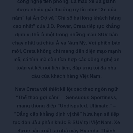
công nghệ tiên phong. Là mẫu xe đã giành
được nhiều giải thưởng uy tín như "Xe của
năm" tại Ấn Độ và "Chỉ số hài lòng khách hàng
cao nhất" của J.D. Power, Creta tiếp tục khẳng
định vị thế là một trong những mẫu SUV bán
chạy nhất tại châu Á và Nam Mỹ. Với phiên bản
mới, Creta không chỉ mang đến diện mạo mạnh
mẽ, cá tính mà còn tích hợp các công nghệ an
toàn và kết nối tiên tiến, đáp ứng tối đa nhu
cầu của khách hàng Việt Nam.
New Creta với thiết kế lột xác theo ngôn ngữ
"Thể thao gợi cảm” – Sensuous Sportiness,
mang thông điệp "Undisputed. Ultimate." –
“Đẳng cấp khẳng định vị thế” hứa hẹn sẽ tiếp
tục dẫn đầu phân khúc B-SUV tại Việt Nam. Xe
được sản xuất tại nhà máy Hyundai Thành