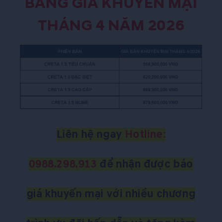
BẢNG GIÁ KHUYẾN MẠI
THÁNG 4 NĂM 2026
Liên hệ ngay
Hotline:
0
9
88.298.913
để nhận được báo
giá khuyến mại với nhiều chương