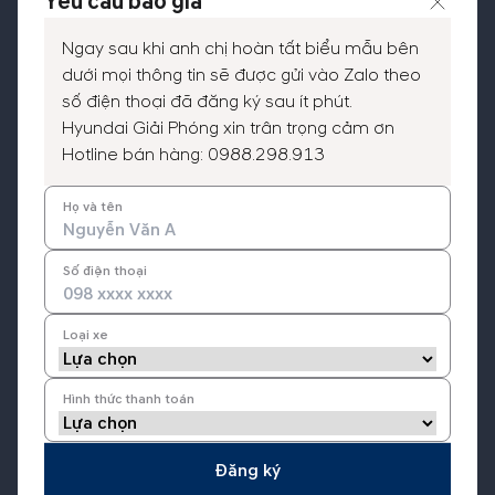
Yêu cầu báo giá
Ngay sau khi anh chị hoàn tất biểu mẫu bên
dưới mọi thông tin sẽ được gửi vào Zalo theo
số điện thoại đã đăng ký sau ít phút.
Hyundai Giải Phóng xin trân trọng cảm ơn
Hotline bán hàng:
0988.298.913
Họ và tên
Hộp số vô cấp IVT được cải tiến từ hộp số vô
cấp CVT thông thường sẽ giúp khắc phục
Số điện thoại
được các nhược điểm của CVT (Phản hồi
chậm, tiếng ồn, trượt của đai sắt) và vẫn duy trì
Loại xe
được những đặc tính tốt của CVT (độ mượt
mà, tiết kiệm nhiên liệu, linh hoạt trong phố).
Hình thức thanh toán
New Creta được trang bị Drive Mode 4 chế độ:
Đăng ký
Eco (tiết kiệm) – Normal (Thông thường) –