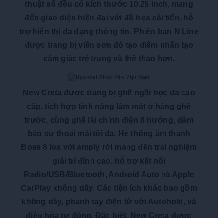
thuật số đều có kích thước 10.25 inch, mang
đến giao diện hiện đại với đồ họa cải tiến, hỗ
trợ hiển thị đa dạng thông tin. Phiên bản N Line
được trang bị viền sơn đỏ tạo điểm nhấn tạo
cảm giác trẻ trung và thể thao hơn.
New Creta được trang bị ghế ngồi bọc da cao
cấp, tích hợp tính năng làm mát ở hàng ghế
trước, cùng ghế lái chỉnh điện 8 hướng, đảm
bảo sự thoải mái tối đa. Hệ thống âm thanh
Bose 8 loa với amply rời mang đến trải nghiệm
giải trí đỉnh cao, hỗ trợ kết nối
Radio/USB/Bluetooth, Android Auto và Apple
CarPlay không dây. Các tiện ích khác bao gồm
không dây, phanh tay điện tử với Autohold, và
điều hòa tự động. Đặc biệt, New Creta được