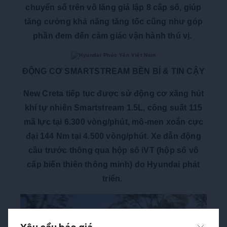
chuyển số trên vô lăng giả lập 8 cấp số, giúp
tăng cường khả năng tăng tốc cũng như góp
phần đem đến cảm giác vận hành thú vị.
ĐỘNG CƠ SMARTSTREAM BỀN BỈ & TIN CẬY
New Creta tiếp tục được sử động cơ xăng hút
khí tự nhiên Smartstream 1.5L, công suất 115
mã lực tại 6.300 vòng/phút, mô-men xoắn cực
đại 144 Nm tại 4.500 vòng/phút. Xe dẫn động
cầu trước thông qua hộp số iVT (hộp số vô
cấp biến thiên thông minh) do Hyundai phát
triển.