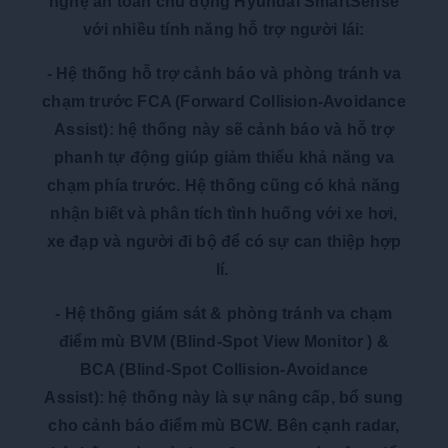
nghệ an toàn chủ động Hyundai SmartSense
với nhiều tính năng hỗ trợ người lái:
-
Hệ thống hỗ trợ cảnh báo và phòng tránh va
chạm trước FCA (Forward Collision-Avoidance
Assist)
:
hệ thống này sẽ cảnh báo và hỗ trợ
phanh tự động giúp giảm thiểu khả năng va
chạm phía trước. Hệ thống cũng có khả năng
nhận biết và phân tích tình huống với xe hơi,
xe đạp và người đi bộ để có sự can thiệp hợp
lí.
-
Hệ thống giám sát & phòng tránh va chạm
điểm mù BVM (Blind-Spot View Monitor ) &
BCA (Blind-Spot Collision-Avoidance
Assist)
:
hệ thống này là sự nâng cấp, bổ sung
cho cảnh báo điểm mù BCW. Bên cạnh radar,