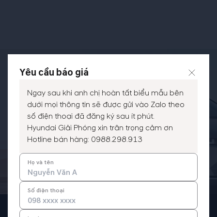
Yêu cầu báo giá
Hyundai Giải Phóng
Ngay sau khi anh chị hoàn tất biểu mẫu bên
ĐẠI LÝ ỦY QUYỀN TRỰC TIẾP BỞI TC MOTOR
dưới mọi thông tin sẽ được gửi vào Zalo theo
PHÂN PHỐI XE HYUNDAI CHÍNH HÃNG TẠI VIỆT
NAM
số điện thoại đã đăng ký sau ít phút.
Hyundai Giải Phóng xin trân trọng cảm ơn
Hotline bán hàng:
0988.298.913
Hotline Bán Hàng:
0988.298.913
Họ và tên
Hotline Bảo Hiểm:
0988.298.913
Số điện thoại