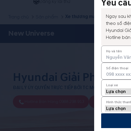
Yêu cầu
Đăng ký lái thử
Ngay sau kh
Xe thương mại EU4
Trang chủ
Sản phẩm
theo số điện
Hyundai Giả
New Universe
Hotline bán
Họ và tên
Số điện thoại
Hyundai Giải Phóng
Loại xe
ĐẠI LÝ ỦY QUYỀN TRỰC TIẾP BỞI TC MOTOR PHÂN PHỐI
Hotline Bán Hàng:
0988.298.913
Hotline Bảo Hiể
Hình thức than