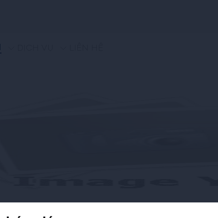
M
DỊCH VỤ
LIÊN HỆ