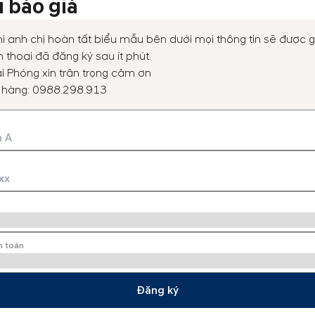
 báo giá
So sánh xe
Trả góp
i anh chị hoàn tất biểu mẫu bên dưới mọi thông tin sẽ được g
 thoại đã đăng ký sau ít phút.
i Phóng xin trân trọng cảm ơn
 hàng:
0988.298.913
 XE HYUNDAI CHÍNH HÃNG TẠI VIỆT NAM
m:
0988.298.913
h toán
Đăng ký