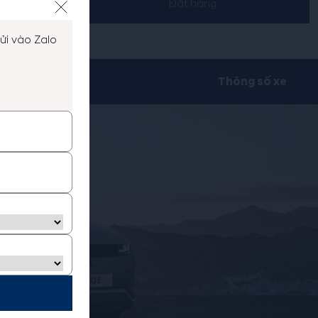
Đặt hàng
ửi vào Zalo
Thông số xe