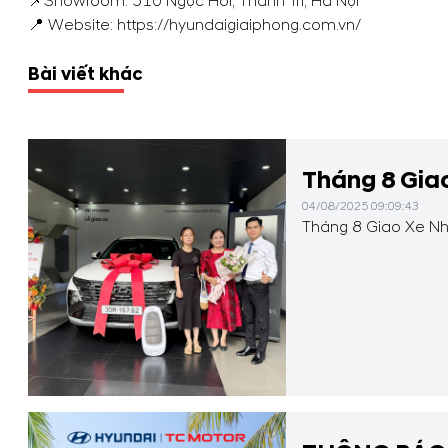
📌Showroom: 510 Ngọc Hồi, Thanh Trì, Hà Nội
📍 Website: https://hyundaigiaiphong.com.vn/
Bài viết khác
Tháng 8 Giao
04/08/2025 09:09:43
Tháng 8 Giao Xe Nh