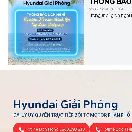
THÔNG BÁ
09/12/2024 11:25:04
Trong thời gian ngh
Hyundai Giải Phóng
ĐẠI LÝ ỦY QUYỀN TRỰC TIẾP BỞI TC MOTOR PHÂN PHỐI
Hotline Bán Hàng:
0988.298.913
Hotline Bảo Hiể