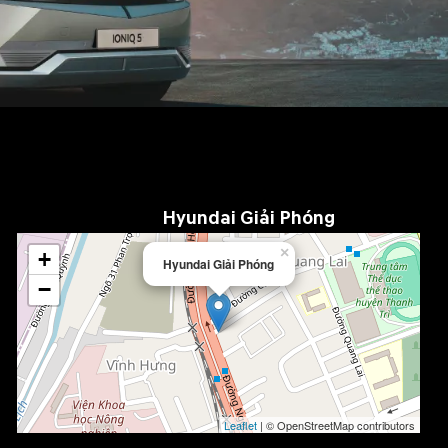
Hyundai Giải Phóng
×
+
Hyundai Giải Phóng
−
Leaflet
| © OpenStreetMap contributors