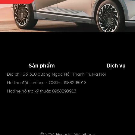
Sản phẩm
Dịch vụ
Địa chỉ: Số 510 đường Ngọc Hồi, Thanh Trì, Hà Nội
Hotline đặt lịch hẹn - CSKH:
0988298913
Hotline hỗ trợ kỹ thuật:
0988298913
ⓒ 2024 Hyundai Giải Phóng