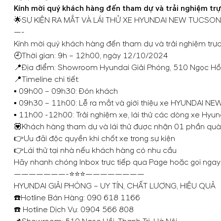
Kính mời quý khách hàng đến tham dự và trải nghiệm 
🌟SỰ KIỆN RA MẮT VÀ LÁI THỬ XE HYUNDAI NEW TUCSON
—-
Kính mời quý khách hàng đến tham dự và trải nghiệm t
🕘Thời gian: 9h – 12h00, ngày 12/10/2024
📍Địa điểm: Showroom Hyundai Giải Phóng, 510 Ngọc Hồi,
📍Timeline chi tiết:
▪️ 09h00 – 09h30: Đón khách
▪️ 09h30 – 11h00: Lễ ra mắt và giới thiệu xe HYUNDAI 
▪️ 11h00 -12h00: Trải nghiệm xe, lái thử các dòng xe Hyun
💟Khách hàng tham dự và lái thử được nhận 01 phần quà
👉Ưu đãi độc quyền khi chốt xe trong sự kiện
👉Lái thử tại nhà nếu khách hàng có nhu cầu
Hãy nhanh chóng Inbox trực tiếp qua Page hoặc gọi ngay t
———————-⭐⭐⭐————————
HYUNDAI GIẢI PHÓNG – UY TÍN, CHẤT LƯỢNG, HIỆU QUẢ
☎️Hotline Bán Hàng:
090 618 1166
☎️ Hotline Dịch Vụ:
0904 566 808