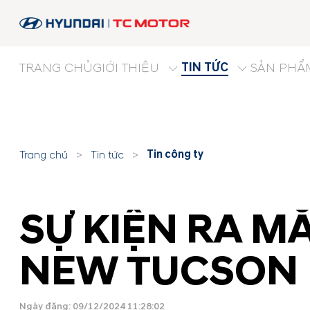
TIN TỨC
TRANG CHỦ
GIỚI THIỆU
SẢN PHẨ
Tin công ty
Trang chủ
>
Tin tức
>
SỰ KIỆN RA M
NEW TUCSON
Ngày đăng: 09/12/2024 11:28:02