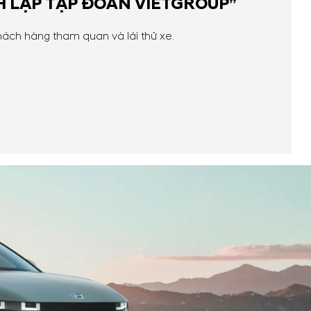
NH LẬP TẬP ĐOÀN VIETGROUP”
ách hàng tham quan và lái thử xe.