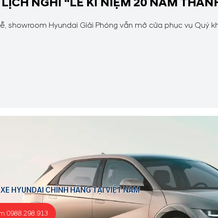
O LỊCH NGHỈ “LỄ KỈ NIỆM 20 NĂM THÀ
ỉ lễ, showroom Hyundai Giải Phóng vẫn mở cửa phục vụ Quý kh
 XE HYUNDAI CHÍNH HÃNG TẠI VIỆT NAM
m:
0988.298.913