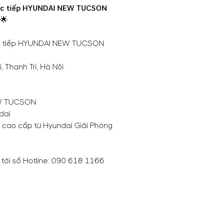
trực tiếp HYUNDAI NEW TUCSON
🌟
rực tiếp HYUNDAI NEW TUCSON
 Thanh Trì, Hà Nội
NEW TUCSON
dai
 cao cấp từ Hyundai Giải Phóng
ới số Hotline:
090 618 1166