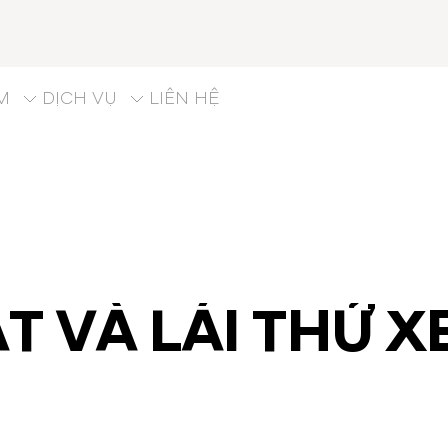
M
DỊCH VỤ
LIÊN HỆ
ẮT VÀ LÁI THỬ 