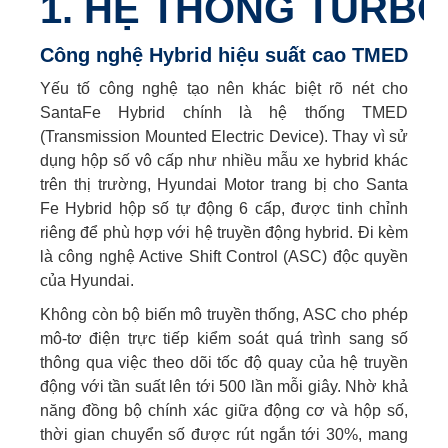
1. HỆ THỐNG TURBO
Công nghệ Hybrid hiệu suất cao TMED
Yếu tố công nghệ tạo nên khác biệt rõ nét cho
SantaFe Hybrid chính là hệ thống TMED
(Transmission Mounted Electric Device). Thay vì sử
dụng hộp số vô cấp như nhiều mẫu xe hybrid khác
trên thị trường, Hyundai Motor trang bị cho Santa
Fe Hybrid hộp số tự động 6 cấp, được tinh chỉnh
riêng để phù hợp với hệ truyền động hybrid. Đi kèm
là công nghệ Active Shift Control (ASC) độc quyền
của Hyundai.
Không còn bộ biến mô truyền thống, ASC cho phép
mô-tơ điện trực tiếp kiểm soát quá trình sang số
thông qua việc theo dõi tốc độ quay của hệ truyền
động với tần suất lên tới 500 lần mỗi giây. Nhờ khả
năng đồng bộ chính xác giữa động cơ và hộp số,
thời gian chuyển số được rút ngắn tới 30%, mang