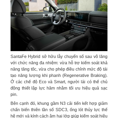
SantaFe Hybrid sở hữu lẫy chuyển số sau vô lăng
với chức năng đa nhiệm: vừa hỗ trợ kiểm soát khả
năng tăng tốc, vừa cho phép điều chỉnh mức độ tái
tạo năng lượng khi phanh (Regenerative Braking).
Ở các chế độ Eco và Smart, người lái có thể chủ
động thiết lập lực hãm nhằm tối ưu hiệu quả sạc
pin.
Bên cạnh đó, khung gầm N3 cải tiến kết hợp giảm
chấn biến thiên tần số SDC3, ống lót thủy lực thế
hệ mới và kính cách âm hai lớp giúp kiểm soát hiệu