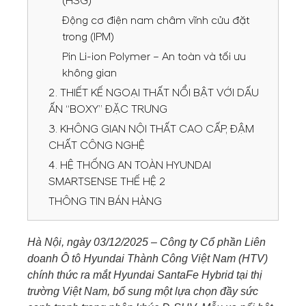
(HSG)
Động cơ điện nam châm vĩnh cửu đặt
trong (IPM)
Pin Li-ion Polymer – An toàn và tối ưu
không gian
2. THIẾT KẾ NGOẠI THẤT NỔI BẬT VỚI DẤU
ẤN “BOXY” ĐẶC TRƯNG
3. KHÔNG GIAN NỘI THẤT CAO CẤP, ĐẬM
CHẤT CÔNG NGHỆ
4. HỆ THỐNG AN TOÀN HYUNDAI
SMARTSENSE THẾ HỆ 2
THÔNG TIN BÁN HÀNG
Hà Nội, ngày 03/12/2025 – Công ty Cổ phần Liên
doanh Ô tô Hyundai Thành Công Việt Nam (HTV)
chính thức ra mắt Hyundai SantaFe Hybrid tại thị
trường Việt Nam, bổ sung một lựa chọn đầy sức