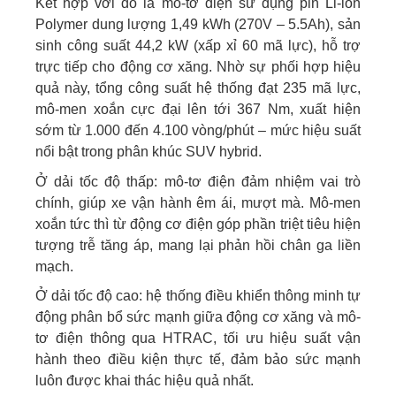
Kết hợp với đó là mô-tơ điện sử dụng pin Li-ion
Polymer dung lượng 1,49 kWh (270V – 5.5Ah), sản
sinh công suất 44,2 kW (xấp xỉ 60 mã lực), hỗ trợ
trực tiếp cho động cơ xăng. Nhờ sự phối hợp hiệu
quả này, tổng công suất hệ thống đạt 235 mã lực,
mô-men xoắn cực đại lên tới 367 Nm, xuất hiện
sớm từ 1.000 đến 4.100 vòng/phút – mức hiệu suất
nổi bật trong phân khúc SUV hybrid.
Ở dải tốc độ thấp: mô-tơ điện đảm nhiệm vai trò
chính, giúp xe vận hành êm ái, mượt mà. Mô-men
xoắn tức thì từ động cơ điện góp phần triệt tiêu hiện
tượng trễ tăng áp, mang lại phản hồi chân ga liền
mạch.
Ở dải tốc độ cao: hệ thống điều khiển thông minh tự
động phân bổ sức mạnh giữa động cơ xăng và mô-
tơ điện thông qua HTRAC, tối ưu hiệu suất vận
hành theo điều kiện thực tế, đảm bảo sức mạnh
luôn được khai thác hiệu quả nhất.