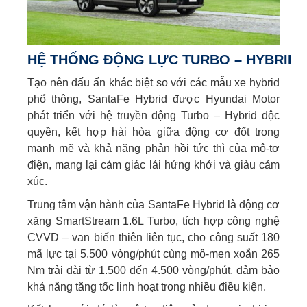
HỆ THỐNG ĐỘNG LỰC TURBO – HYBRID
Tạo nên dấu ấn khác biệt so với các mẫu xe hybrid
phổ thông, SantaFe Hybrid được Hyundai Motor
phát triển với hệ truyền động Turbo – Hybrid độc
quyền, kết hợp hài hòa giữa động cơ đốt trong
mạnh mẽ và khả năng phản hồi tức thì của mô-tơ
điện, mang lại cảm giác lái hứng khởi và giàu cảm
xúc.
Trung tâm vận hành của SantaFe Hybrid là động cơ
xăng SmartStream 1.6L Turbo, tích hợp công nghệ
CVVD – van biến thiên liên tục, cho công suất 180
mã lực tại 5.500 vòng/phút cùng mô-men xoắn 265
Nm trải dài từ 1.500 đến 4.500 vòng/phút, đảm bảo
khả năng tăng tốc linh hoạt trong nhiều điều kiện.