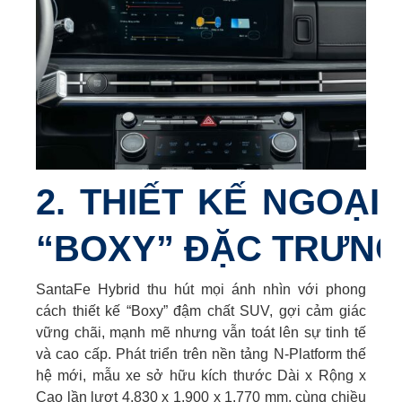
2. THIẾT KẾ NGOẠI
“BOXY” ĐẶC TRƯN
SantaFe Hybrid thu hút mọi ánh nhìn với phong
cách thiết kế “Boxy” đậm chất SUV, gợi cảm giác
vững chãi, mạnh mẽ nhưng vẫn toát lên sự tinh tế
và cao cấp. Phát triển trên nền tảng N-Platform thế
hệ mới, mẫu xe sở hữu kích thước Dài x Rộng x
Cao lần lượt 4.830 x 1.900 x 1.770 mm, cùng chiều