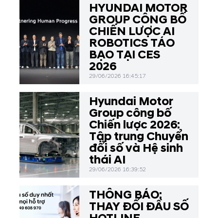
HYUNDAI MOTOR
GROUP CÔNG BỐ
CHIẾN LƯỢC AI
ROBOTICS TÁO
BẠO TẠI CES
2026
29/06/2026 16:45:17
Hyundai Motor
Group công bố
Chiến lược 2026:
Tập trung Chuyển
đổi số và Hệ sinh
thái AI
29/06/2026 16:39:52
THÔNG BÁO:
THAY ĐỔI ĐẦU SỐ