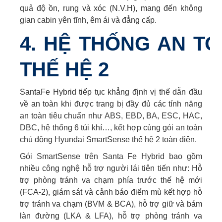
quả độ ồn, rung và xóc (N.V.H), mang đến không
gian cabin yên tĩnh, êm ái và đẳng cấp.
4. HỆ THỐNG AN T
THẾ HỆ 2
SantaFe Hybrid tiếp tục khẳng định vị thế dẫn đầu
về an toàn khi được trang bị đầy đủ các tính năng
an toàn tiêu chuẩn như ABS, EBD, BA, ESC, HAC,
DBC, hệ thống 6 túi khí…, kết hợp cùng gói an toàn
chủ động Hyundai SmartSense thế hệ 2 toàn diện.
Gói SmartSense trên Santa Fe Hybrid bao gồm
nhiều công nghệ hỗ trợ người lái tiên tiến như: Hỗ
trợ phòng tránh va chạm phía trước thế hệ mới
(FCA-2), giám sát và cảnh báo điểm mù kết hợp hỗ
trợ tránh va chạm (BVM & BCA), hỗ trợ giữ và bám
làn đường (LKA & LFA), hỗ trợ phòng tránh va