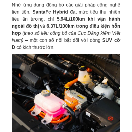
Nhờ ứng dụng đồng bộ các giải pháp công nghệ
tiên tiến,
SantaFe Hybrid
đạt mức tiêu thụ nhiên
liệu ấn tượng, chỉ
5,94L/100km khi vận hành
ngoài đô thị
và
6,37L/100km trong điều kiện hỗn
hợp
(theo số liệu công bố của Cục Đăng kiểm Việt
Nam)
– một con số nổi bật đối với dòng
SUV cỡ
D
có kích thước lớn.