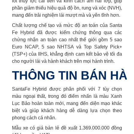
lót thủy lực cải tiến và kính cách âm hai lớp, góp
phần giảm thiểu hiệu quả độ ồn, rung và xóc (NVH),
mang đến trải nghiệm lái mượt mà và yên tĩnh hơn.
Chất lượng chế tạo và mức độ an toàn của Santa
Fe Hybrid đã được kiểm chứng thông qua các
chứng nhận an toàn cao nhất thế giới gồm 5 sao
Euro NCAP, 5 sao NHTSA và Top Safety Pick+
(TSP+) của IIHS, khẳng định cam kết bảo vệ tối đa
cho người lái và hành khách trên mọi hành trình.
THÔNG TIN BÁN HÀ
SantaFe Hybrid được phân phối với 7 tùy chọn
màu ngoại thất, trong đó điểm nhấn là màu Xanh
Lục Bảo hoàn toàn mới, mang đến diện mạo khác
biệt và giúp khách hàng dễ dàng lựa chọn theo
phong cách cá nhân.
Mẫu xe có giá bán lẻ đề xuất 1.369.000.000 đồng