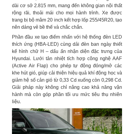
dài cơ sở 2.815 mm, mang đến không gian nội thất
rộng rãi, thoải mái cho mọi hành trình. Xe được
trang bị bộ mâm 20 inch kết hợp lốp 255/45R20, tạo
nên dáng vẻ bề thế và chắc chắn.
Phần đầu xe tạo điểm nhấn với hệ thống đèn LED
thích ứng (HBA-LED) cùng dải đèn ban ngày thiết
kế hình chữ H – dấu ấn nhận diện đặc trưng của
Hyundai. Lưới tản nhiệt tích hợp công nghệ AAF
(Active Air Flap) cho phép tự động đóng/mở các
khe hút gió, giúp cải thiện hiệu quả khí động học và
giảm hệ số cản gió từ 0,33 Cd xuống còn 0,298 Cd.
Giải pháp này không chỉ nâng cao khả năng vận
hành mà còn góp phần tối ưu mức tiêu thụ nhiên
liệu.