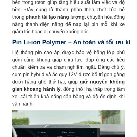
bên trong rotor, giúp tăng hiệu suất làm việc và độ
bền. Đây cũng là thành phần then chốt của hệ
thống
phanh tái tạo năng lượng
, chuyển hóa động
năng thành điện năng để nạp lại pin mỗi khi xe
giảm tốc hoặc di chuyển xuống dốc.
Pin Li-ion Polymer – An toàn và tối ưu khô
Hệ thống pin cao áp được bảo vệ bằng lớp phủ
gốm cùng khung giáp chịu lực, đáp ứng các tiêu
chuẩn kiểm tra va chạm nghiêm ngặt. Đáng chú ý,
cụm pin hybrid và ắc quy 12V được bố trí gọn gàng
dưới hàng ghế thứ hai, giúp
giữ nguyên không
gian khoang hành lý
, đồng thời hạ thấp trọng tâm
xe, cải thiện khả năng cân bằng và độ ổn định khi
vận hành.