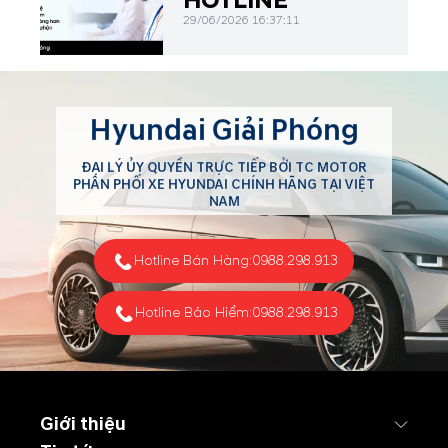
HOTLINE
29/06/2026 16:37:11
Hyundai Giải Phóng
ĐẠI LÝ ỦY QUYỀN TRỰC TIẾP BỞI TC MOTOR
PHÂN PHỐI XE HYUNDAI CHÍNH HÃNG TẠI VIỆT
NAM
Hotline Bán Hàng:
0988.298.913
Hotline Bảo Hiểm:
0988.298.913
Giới thiệu