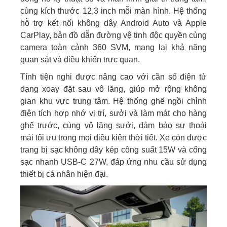
cùng kích thước 12,3 inch mỗi màn hình. Hệ thống
hỗ trợ kết nối không dây Android Auto và Apple
CarPlay, bản đồ dẫn đường vệ tinh độc quyền cùng
camera toàn cảnh 360 SVM, mang lại khả năng
quan sát và điều khiển trực quan.
Tính tiện nghi được nâng cao với cần số điện tử
dạng xoay đặt sau vô lăng, giúp mở rộng không
gian khu vực trung tâm. Hệ thống ghế ngồi chỉnh
điện tích hợp nhớ vị trí, sưởi và làm mát cho hàng
ghế trước, cùng vô lăng sưởi, đảm bảo sự thoải
mái tối ưu trong mọi điều kiện thời tiết. Xe còn được
trang bị sạc không dây kép công suất 15W và cổng
sạc nhanh USB-C 27W, đáp ứng nhu cầu sử dụng
thiết bị cá nhân hiện đại.