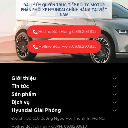
ĐẠI LÝ ỦY QUYỀN TRỰC TIẾP BỞI TC MOTOR
PHÂN PHỐI XE HYUNDAI CHÍNH HÃNG TẠI VIỆT
NAM
Hotline Bán Hàng:
0988.298.913
Hotline Bảo Hiểm:
0988.298.913
Giới thiệu
Tin tức
Sản phẩm
Dịch vụ
Hyundai Giải Phóng
Địa chỉ: Số 510 đường Ngọc Hồi, Thanh Trì, Hà Nội
Hotline đặt lịch hẹn - CSKH:
0988298913