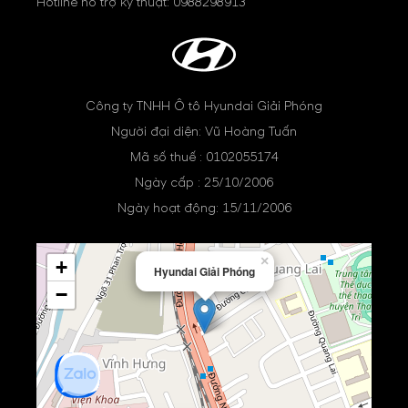
Hotline hỗ trợ kỹ thuật:
0988298913
Công ty TNHH Ô tô Hyundai Giải Phóng
Người đại diện: Vũ Hoàng Tuấn
Mã số thuế : 0102055174
Ngày cấp : 25/10/2006
Ngày hoạt động: 15/11/2006
×
+
Hyundai Giải Phóng
−