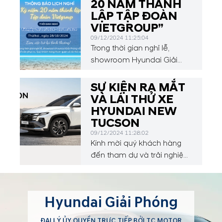
20 NĂM THÀNH
LẬP TẬP ĐOÀN
VIETGROUP”
09/12/2024 11:25:04
Trong thời gian nghỉ lễ,
showroom Hyundai Giải
Phóng vẫn mở cửa phục vụ
Quý khách hàng tham quan
SỰ KIỆN RA MẮT
và lái thử xe.
VÀ LÁI THỬ XE
HYUNDAI NEW
TUCSON
09/12/2024 11:28:02
Kính mời quý khách hàng
đến tham dự và trải nghiệm
trực tiếp HYUNDAI NEW
TUCSON
Hyundai Giải Phóng
ĐẠI LÝ ỦY QUYỀN TRỰC TIẾP BỞI TC MOTOR