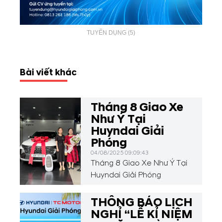
TUYỂN DỤNG (5)
Bài viết khác
Tháng 8 Giao Xe
Như Ý Tại
Huyndai Giải
Phóng
04/08/2025 09:09:43
Tháng 8 Giao Xe Như Ý Tại
Huyndai Giải Phóng
THÔNG BÁO LỊCH
NGHỈ “LỄ KỈ NIỆM