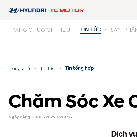
TIN TỨC
TRANG CHỦ
GIỚI THIỆU
SẢN PHẨ
Tin tổng hợp
Trang chủ
>
Tin tức
>
Chăm Sóc Xe C
Ngày đăng: 28/05/2025 15:01:57
Dịch vụ