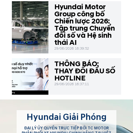
Hyundai Motor
Group công bố
Chiến lược 2026:
Tập trung Chuyển
đổi số và Hệ sinh
thái AI
29/06/2026 16:39:52
THÔNG BÁO:
THAY ĐỔI ĐẦU SỐ
HOTLINE
29/06/2026 16:37:11
Hyundai Giải Phóng
ĐẠI LÝ ỦY QUYỀN TRỰC TIẾP BỞI TC MOTOR