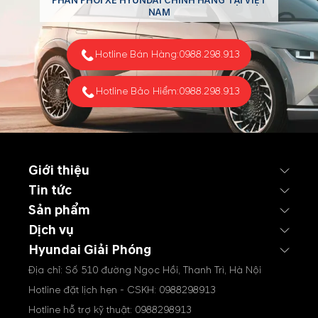
PHÂN PHỐI XE HYUNDAI CHÍNH HÃNG TẠI VIỆT
NAM
Hotline Bán Hàng:
0988.298.913
Hotline Bảo Hiểm:
0988.298.913
Giới thiệu
Tin tức
Sản phẩm
Dịch vụ
Hyundai Giải Phóng
Địa chỉ: Số 510 đường Ngọc Hồi, Thanh Trì, Hà Nội
Hotline đặt lịch hẹn - CSKH:
0988298913
Hotline hỗ trợ kỹ thuật:
0988298913